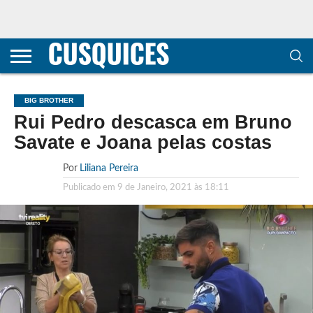
CONTACTOS
HOME
POLÍTICA DE
SOBRE
TERMOS E
TRANSPARÊNCIA
PRIVACIDADE
NÓS
CONDIÇÕES
E
E COOKIES
METODOLOGIA
BIG BROTHER
Rui Pedro descasca em Bruno
Savate e Joana pelas costas
Por
Liliana Pereira
Publicado em
9 de Janeiro, 2021 às 18:11