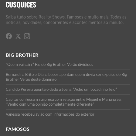
Saiba tudo sobre Reality Shows, Famosos e muito mais. Todas as
notícias, novidades, concorrentes e acontecimentos ao minuto.
BIG BROTHER
“Quem vai sair?” Fãs do Big Brother Verão divididos
Bernardina Brito e Diana Lopes apontam quem devia ser expulso do Big
Brother Verão deste domingo
Cândido Pereira aponta o dedo a Joana: “Acho um bocadinho feio”
Capitãs confessam surpresa com relação entre Miguel e Mariana Sá:
“Venho com uma opinião completamente diferente”
Vanessa recebeu avião com informações do exterior
FAMOSOS