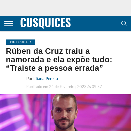
CONTACTOS
HOME
POLÍTICA DE
SOBRE
TERMOS E
TRANSPARÊNCIA
PRIVACIDADE
NÓS
CONDIÇÕES
E
E COOKIES
METODOLOGIA
BIG BROTHER
Rúben da Cruz traiu a
namorada e ela expõe tudo:
“Traíste a pessoa errada”
Por
Liliana Pereira
Publicado em
24 de Fevereiro, 2023 às 09:57