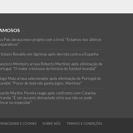
AMOSOS
va Pais abraça novo projeto com a irmã: “Estamos nos últimos
reparativos”
ristiano Ronaldo em lágrimas após derrota contra a Espanha
rancisco Monteiro arrasa Roberto Martínez após eliminação de
rtugal: “O maior criminoso da história do futebol mundial”
iogo Maia arrasa selecionador após eliminação de Portugal do
undial: “Posse de bola não ganha jogos, Martínez”
icardo Martins Pereira reage após confronto com Catarina
iranda: “É um assunto demasiado sério que não se pode
rincar ou especular”
PRIVACIDADE E COOKIES
SOBRE NÓS
TERMOS E CONDIÇÕES