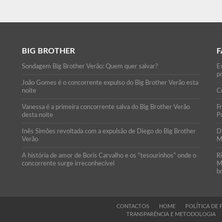
BIG BROTHER
F
Sondagem Big Brother Verão: Quem quer salvar?
E
p
João Gomes é o concorrente expulso do Big Brother Verão esta
noite
C
Vanessa é a primeira concorrente salva do Big Brother Verão
F
desta noite
Po
Inês Simões revoltada com a expulsão de Diego do Big Brother
D
Verão
M
A história de amor de Boris Carvalho e os “tesourinhos” onde o
R
concorrente surge irreconhecível
M
b
CONTACTOS
HOME
POLÍTICA DE 
TRANSPARÊNCIA E METODOLOGIA