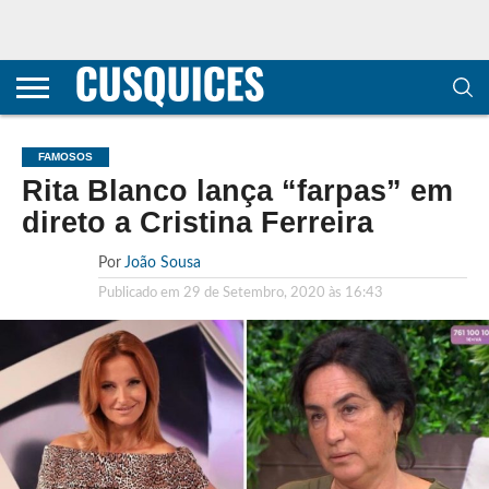
CONTACTOS
HOME
POLÍTICA DE
SOBRE
TERMOS E
TRANSPARÊNCIA
PRIVACIDADE
NÓS
CONDIÇÕES
E
E COOKIES
METODOLOGIA
FAMOSOS
Rita Blanco lança “farpas” em
direto a Cristina Ferreira
Por
João Sousa
Publicado em
29 de Setembro, 2020 às 16:43