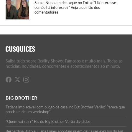
Sara e Nuno em destaque no Extra: “Há interesse
ou não há interesse?” Veja a opinião dos
comentadores
Saiba tudo sobre Reality Shows, Famosos e muito mais. Todas as
notícias, novidades, concorrentes e acontecimentos ao minuto.
BIG BROTHER
Tatiana implacável com o jogo de casal no Big Brother Verão:”Parece que
precisam de um workshop”
“Quem vai sair?” Fãs do Big Brother Verão divididos
Bernardina Brito e Diana Lopes apontam quem devia ser expulso do Big