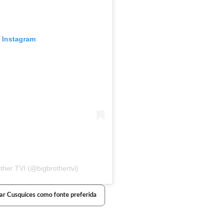
o Instagram
ther TVI (@bigbrothertvi)
ar Cusquices como fonte preferida