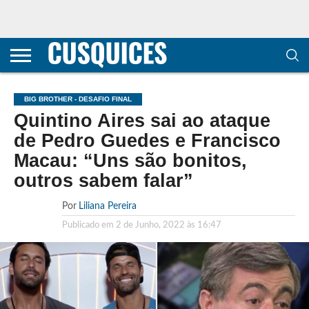
CONTACTOS
HOME
POLÍTICA DE
SOBRE
TERMOS E
TRANSPARÊNCIA
PRIVACIDADE
NÓS
CONDIÇÕES
E
E COOKIES
METODOLOGIA
BIG BROTHER - DESAFIO FINAL
Quintino Aires sai ao ataque
de Pedro Guedes e Francisco
Macau: “Uns são bonitos,
outros sabem falar”
Por
Liliana Pereira
Publicado em
2 de Junho, 2022 às 16:47