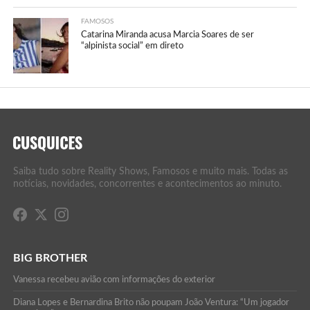
FAMOSOS
Catarina Miranda acusa Marcia Soares de ser
“alpinista social” em direto
Saiba tudo sobre Reality Shows, Famosos e muito mais. Todas as
notícias, novidades, concorrentes e acontecimentos ao minuto.
BIG BROTHER
Vanessa recebeu avião com informações do exterior
Diana Lopes e Bernardina Brito não poupam João Ventura: “Um jogador