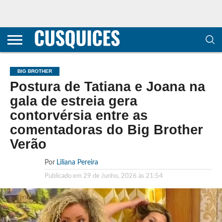
CONTACTOS
HOME
POLÍTICA DE
SOBRE
TERMOS E
TRANSPARÊNCIA
PRIVACIDADE
NÓS
CONDIÇÕES
E
E COOKIES
METODOLOGIA
BIG BROTHER
Postura de Tatiana e Joana na
gala de estreia gera
contorvérsia entre as
comentadoras do Big Brother
Verão
Por
Liliana Pereira
Publicado em
29 de Junho, 2026 às 21:54