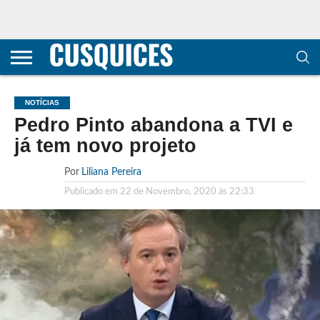
CONTACTOS
HOME
POLÍTICA DE
SOBRE
TERMOS E
TRANSPARÊNCIA
PRIVACIDADE
NÓS
CONDIÇÕES
E
E COOKIES
METODOLOGIA
NOTÍCIAS
Pedro Pinto abandona a TVI e
já tem novo projeto
Por
Liliana Pereira
Publicado em
22 de Novembro, 2020 às 22:33