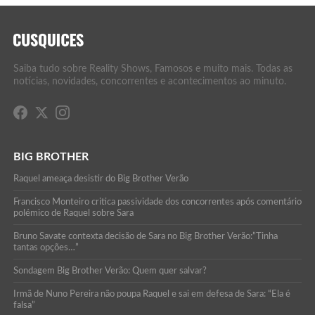
Saiba tudo sobre Reality Shows, Famosos e muito mais. Todas as
notícias, novidades, concorrentes e acontecimentos ao minuto.
BIG BROTHER
Raquel ameaça desistir do Big Brother Verão
Francisco Monteiro critica passividade dos concorrentes após comentário
polémico de Raquel sobre Sara
Bruno Savate contexta decisão de Sara no Big Brother Verão:”Tinha
tantas opções…”
Sondagem Big Brother Verão: Quem quer salvar?
Irmã de Nuno Pereira não poupa Raquel e sai em defesa de Sara: “Ela é
falsa”