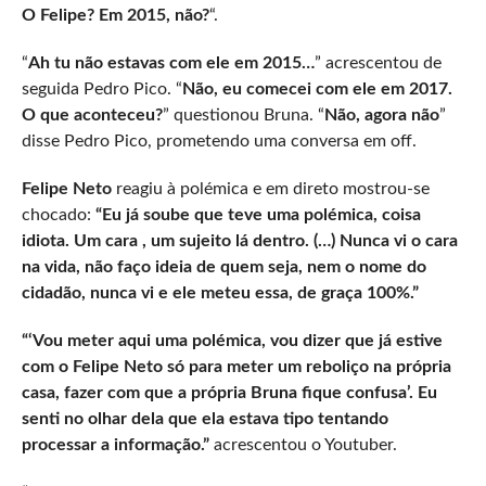
O Felipe? Em 2015, não?
“.
“
Ah tu não estavas com ele em 2015…
” acrescentou de
seguida Pedro Pico. “
Não, eu comecei com ele em 2017.
O que aconteceu?
” questionou Bruna. “
Não, agora não
”
disse Pedro Pico, prometendo uma conversa em off.
Felipe Neto
reagiu à polémica e em direto mostrou-se
chocado:
“Eu já soube que teve uma polémica, coisa
idiota. Um cara , um sujeito lá dentro. (…) Nunca vi o cara
na vida, não faço ideia de quem seja, nem o nome do
cidadão, nunca vi e ele meteu essa, de graça 100%.”
“‘Vou meter aqui uma polémica, vou dizer que já estive
com o Felipe Neto só para meter um reboliço na própria
casa, fazer com que a própria Bruna fique confusa’. Eu
senti no olhar dela que ela estava tipo tentando
processar a informação.”
acrescentou o Youtuber.