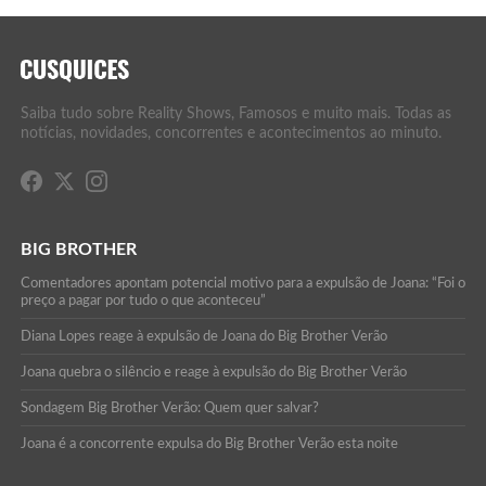
Saiba tudo sobre Reality Shows, Famosos e muito mais. Todas as
notícias, novidades, concorrentes e acontecimentos ao minuto.
BIG BROTHER
Comentadores apontam potencial motivo para a expulsão de Joana: “Foi o
preço a pagar por tudo o que aconteceu”
Diana Lopes reage à expulsão de Joana do Big Brother Verão
Joana quebra o silêncio e reage à expulsão do Big Brother Verão
Sondagem Big Brother Verão: Quem quer salvar?
Joana é a concorrente expulsa do Big Brother Verão esta noite