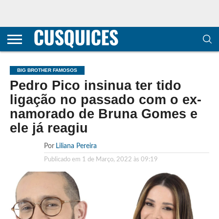
CONTACTOS
HOME
POLÍTICA DE
SOBRE
TERMOS E
TRANSPARÊNCIA
PRIVACIDADE
NÓS
CONDIÇÕES
E
E COOKIES
METODOLOGIA
BIG BROTHER FAMOSOS
Pedro Pico insinua ter tido
ligação no passado com o ex-
namorado de Bruna Gomes e
ele já reagiu
Por
Liliana Pereira
Publicado em
1 de Março, 2022 às 09:19