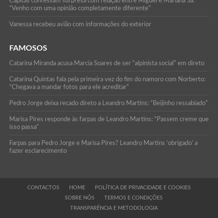
Capitãs confessam surpresa com relação entre Miguel e Mariana Sá:
“Venho com uma opinião completamente diferente”
Vanessa recebeu avião com informações do exterior
FAMOSOS
Catarina Miranda acusa Marcia Soares de ser “alpinista social” em direto
Catarina Quintas fala pela primeira vez do fim do namoro com Norberto:
“Chegava a mandar fotos para ele acreditar”
Pedro Jorge deixa recado direto a Leandro Martins: “Beijinho ressabiado”
Marisa Pires responde às farpas de Leandro Martins: “Passem creme que
isso passa”
Farpas para Pedro Jorge e Marisa Pires? Leandro Martins ‘obrigado’ a
fazer esclarecimento
CONTACTOS
HOME
POLÍTICA DE PRIVACIDADE E COOKIES
SOBRE NÓS
TERMOS E CONDIÇÕES
TRANSPARÊNCIA E METODOLOGIA