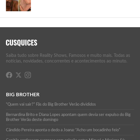
Saiba tudo sobre Reality Shows, Famosos e muito mais. Todas as
notícias, novidades, concorrentes e acontecimentos ao minuto.
BIG BROTHER
“Quem vai sair?” Fãs do Big Brother Verão divididos
Bernardina Brito e Diana Lopes apontam quem devia ser expulso do Big
Brother Verão deste domingo
Cândido Pereira aponta o dedo a Joana: “Acho um bocadinho feio”