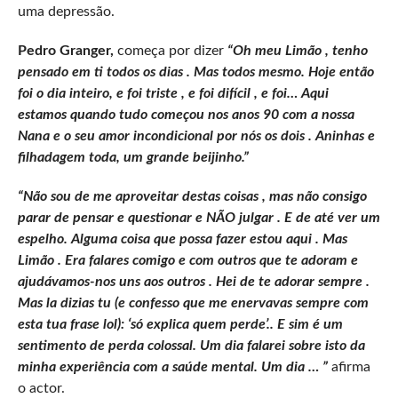
uma depressão.
Pedro Granger,
começa por dizer
“Oh meu Limão , tenho
pensado em ti todos os dias . Mas todos mesmo. Hoje então
foi o dia inteiro, e foi triste , e foi difícil , e foi… Aqui
estamos quando tudo começou nos anos 90 com a nossa
Nana e o seu amor incondicional por nós os dois . Aninhas e
filhadagem toda, um grande beijinho.”
“Não sou de me aproveitar destas coisas , mas não consigo
parar de pensar e questionar e NÃO julgar . E de até ver um
espelho. Alguma coisa que possa fazer estou aqui . Mas
Limão . Era falares comigo e com outros que te adoram e
ajudávamos-nos uns aos outros . Hei de te adorar sempre .
Mas la dizias tu (e confesso que me enervavas sempre com
esta tua frase lol): ‘só explica quem perde’.. E sim é um
sentimento de perda colossal. Um dia falarei sobre isto da
minha experiência com a saúde mental. Um dia … ”
afirma
o actor.