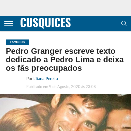
CONTACTOS
HOME
POLÍTICA DE
SOBRE
TERMOS E
TRANSPARÊNCIA
PRIVACIDADE
NÓS
CONDIÇÕES
E
E COOKIES
METODOLOGIA
FAMOSOS
Pedro Granger escreve texto
dedicado a Pedro Lima e deixa
os fãs preocupados
Por
Liliana Pereira
Publicado em
9 de Agosto, 2020 às 23:08