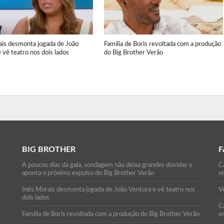
ais desmonta jogada de João
Família de Boris revoltada com a produção
 vê teatro nos dois lados
do Big Brother Verão
BIG BROTHER
F
A poucos dias da gala, sondagem não deixa grandes dúvidas e
C
aponta o próximo expulso do Big Brother Verão
n
Inês Morais desmonta jogada de João Ventura e vê teatro nos
Ve
dois lados
Ca
Família de Boris revoltada com a produção do Big Brother Verão
e