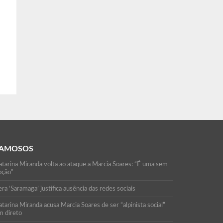
AMOSOS
atarina Miranda volta ao ataque a Marcia Soares: “É uma sem
oção”
ra ‘Saramaga’ justifica ausência das redes sociais
tarina Miranda acusa Marcia Soares de ser “alpinista social”
m direto