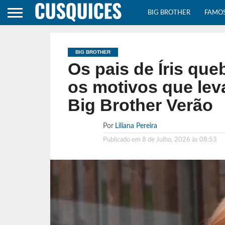
BIG BROTHER
FAMO
BIG BROTHER
Os pais de Íris que
os motivos que lev
Big Brother Verão
Por
Liliana Pereira
Publicado em
8 de Julho, 2026 às 08:53