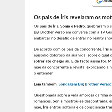
Adicion
Os pais de Íris revelaram os mot
Os pais de Íris,
Sónia
e
Pedro
, quebraram o s
Big Brother Verão em conversa com a TV Gui
embarcar no desafio de entrar no reality sho
De acordo com os pais da concorrente,
Íris
e
episódio doloroso da sua vida, sobre o qual 
sofrer até chegar ali. E de facto assim foi. 
mãe da concorrente à revista, explicando ai
o entender.
Leia também:
Sondagem Big Brother Verão:
Questionada sobre a vida amorosa da filha de
romances,
Sónia
mostrou-se descontraída, e
mãe,
Íris
entrou solteira e de consciência tra