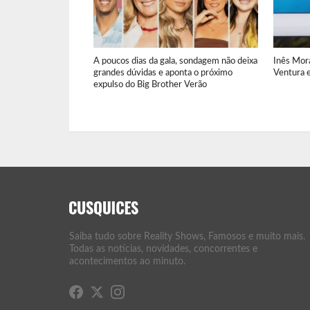
A poucos dias da gala, sondagem não deixa
Inês Mor
grandes dúvidas e aponta o próximo
Ventura e
expulso do Big Brother Verão
Saiba tudo sobre Reality Shows, Famosos e muito mais.
Todas as notícias, novidades, concorrentes e
acontecimentos ao minuto.