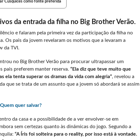
ar Cusquices como fonte preferida
ivos da entrada da filha no Big Brother Verão.
ilêncio e falaram pela primeira vez da participação da filha no
a. Os pais da jovem revelaram os motivos que a levaram a
w da TVI.
ntrou no Big Brother Verão para procurar ultrapassar um
os pais preferem manter reserva.
“Ela diz que teve muito que
Mas ela tenta superar os dramas da vida com alegria”
, revelou a
nda que se trata de um assunto que a jovem só abordará se assim
 Quem quer salvar?
ntro da casa e a possibilidade de a ver envolver-se em
mbora sem certezas quanto às dinâmicas do jogo. Segundo a
nquila:
“A Íris foi solteira para o reality, por isso está à vontade.