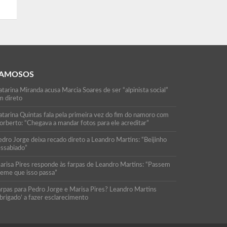
AMOSOS
tarina Miranda acusa Marcia Soares de ser “alpinista social”
m direto
atarina Quintas fala pela primeira vez do fim do namoro com
orberto: “Chegava a mandar fotos para ele acreditar”
edro Jorge deixa recado direto a Leandro Martins: “Beijinho
essabiado”
arisa Pires responde às farpas de Leandro Martins: “Passem
reme que isso passa”
arpas para Pedro Jorge e Marisa Pires? Leandro Martins
brigado’ a fazer esclarecimento