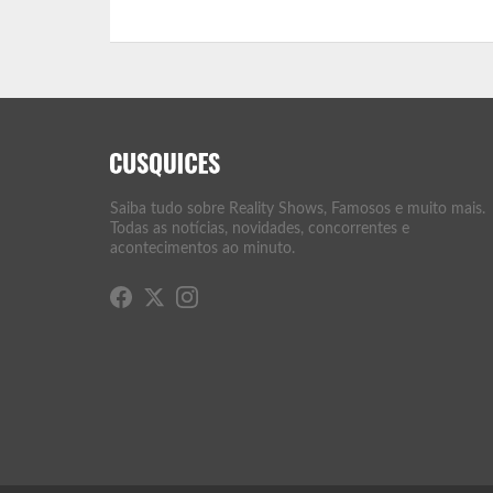
Saiba tudo sobre Reality Shows, Famosos e muito mais.
Todas as notícias, novidades, concorrentes e
acontecimentos ao minuto.