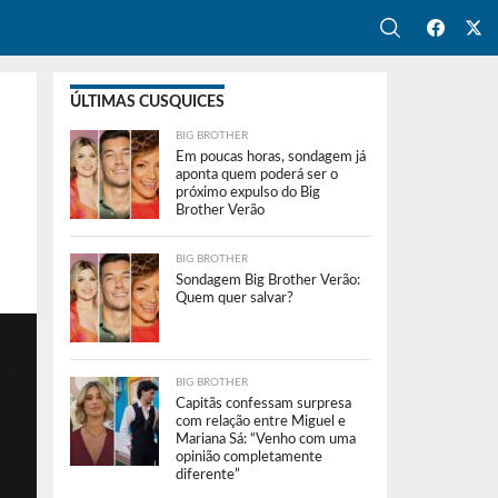
ÚLTIMAS CUSQUICES
BIG BROTHER
Em poucas horas, sondagem já
aponta quem poderá ser o
próximo expulso do Big
Brother Verão
BIG BROTHER
Sondagem Big Brother Verão:
Quem quer salvar?
BIG BROTHER
Capitãs confessam surpresa
com relação entre Miguel e
Mariana Sá: “Venho com uma
opinião completamente
diferente”