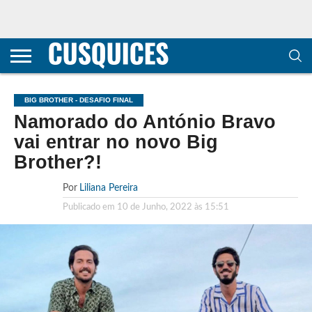
CONTACTOS
HOME
POLÍTICA DE
SOBRE
TERMOS E
TRANSPARÊNCIA
PRIVACIDADE
NÓS
CONDIÇÕES
E
E COOKIES
METODOLOGIA
BIG BROTHER - DESAFIO FINAL
Namorado do António Bravo
vai entrar no novo Big
Brother?!
Por
Liliana Pereira
Publicado em
10 de Junho, 2022 às 15:51