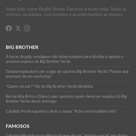
Saiba tudo sobre Reality Shows, Famosos e muito mais. Todas as
notícias, novidades, concorrentes e acontecimentos ao minuto.
BIG BROTHER
A horas da gala, sondagem não deixa margem para dúvidas e aponta o
próximo expulso do Big Brother Verão
Tatiana implacável com o jogo de casal no Big Brother Verão:”Parece que
precisam de um workshop”
“Quem vai sair?” Fãs do Big Brother Verão divididos
Bernardina Brito e Diana Lopes apontam quem devia ser expulso do Big
Brother Verão deste domingo
Cândido Pereira aponta o dedo a Joana: “Acho um bocadinho feio”
FAMOSOS
Catarina Miranda acusa Marcia Soares de ser “alpinista social” em direto