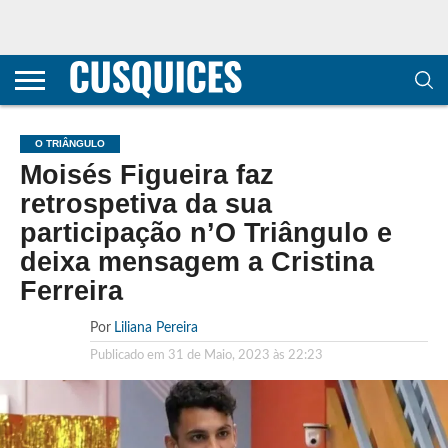
CONTACTOS
HOME
POLÍTICA DE
SOBRE
TERMOS E
TRANSPARÊNCIA
PRIVACIDADE
NÓS
CONDIÇÕES
E
E COOKIES
METODOLOGIA
O TRIÂNGULO
Moisés Figueira faz
retrospetiva da sua
participação n’O Triângulo e
deixa mensagem a Cristina
Ferreira
Por
Liliana Pereira
Publicado em
31 de Maio, 2023 às 22:23