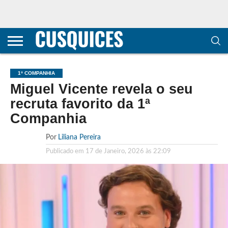
CONTACTOS
HOME
POLÍTICA DE
SOBRE
TERMOS E
TRANSPARÊNCIA
PRIVACIDADE
NÓS
CONDIÇÕES
E
E COOKIES
METODOLOGIA
1ª COMPANHIA
Miguel Vicente revela o seu
recruta favorito da 1ª
Companhia
Por
Liliana Pereira
Publicado em
17 de Janeiro, 2026 às 22:09