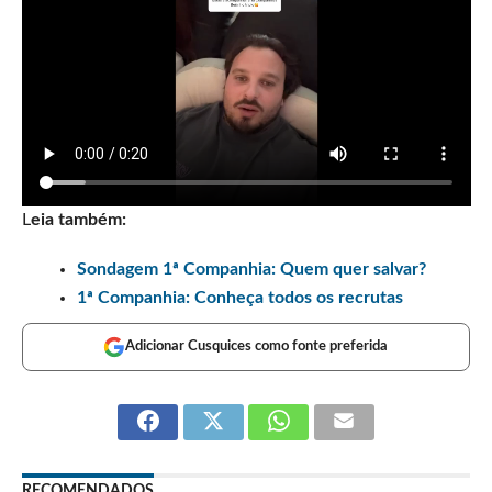
L
eia também:
Sondagem 1ª Companhia: Quem quer salvar?
1ª Companhia: Conheça todos os recrutas
Adicionar Cusquices como fonte preferida
RECOMENDADOS