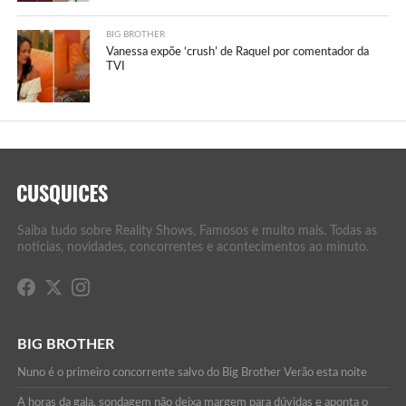
BIG BROTHER
Vanessa expõe ‘crush’ de Raquel por comentador da
TVI
Saiba tudo sobre Reality Shows, Famosos e muito mais. Todas as
notícias, novidades, concorrentes e acontecimentos ao minuto.
BIG BROTHER
Nuno é o primeiro concorrente salvo do Big Brother Verão esta noite
A horas da gala, sondagem não deixa margem para dúvidas e aponta o