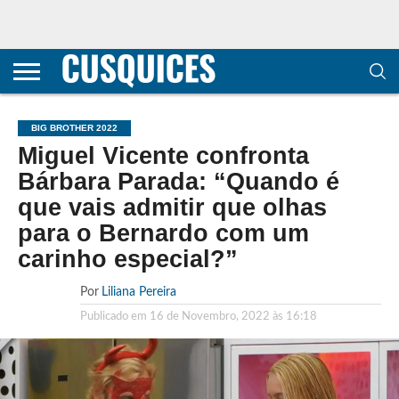
CONTACTOS
HOME
POLÍTICA DE
SOBRE
TERMOS E
TRANSPARÊNCIA
PRIVACIDADE
NÓS
CONDIÇÕES
E
E COOKIES
METODOLOGIA
BIG BROTHER 2022
Miguel Vicente confronta
Bárbara Parada: “Quando é
que vais admitir que olhas
para o Bernardo com um
carinho especial?”
Por
Liliana Pereira
Publicado em
16 de Novembro, 2022 às 16:18