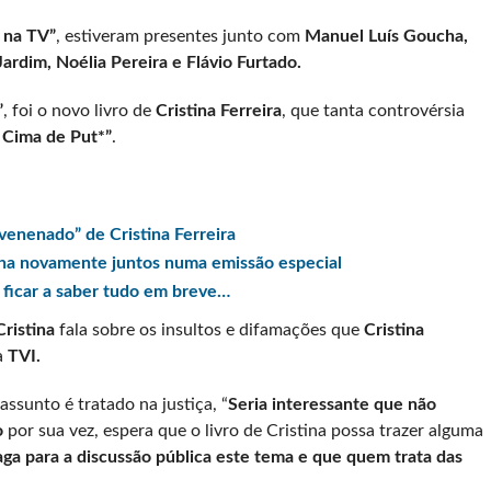
 na TV”
, estiveram presentes junto com
Manuel Luís Goucha,
Jardim, Noélia Pereira e Flávio Furtado.
”
, foi o novo livro de
Cristina Ferreira
, que tanta controvérsia
 Cima de Put*”
.
venenado” de Cristina Ferreira
cha novamente juntos numa emissão especial
 ficar a saber tudo em breve…
Cristina
fala sobre os insultos e difamações que
Cristina
à
TVI.
ssunto é tratado na justiça, “
Seria interessante que não
o
por sua vez, espera que o livro de Cristina possa trazer alguma
aga para a discussão pública este tema e que quem trata das