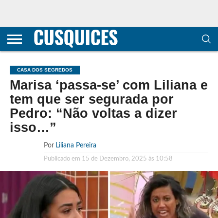
CONTACTOS
HOME
POLÍTICA DE
SOBRE
TERMOS E
TRANSPARÊNCIA
PRIVACIDADE
NÓS
CONDIÇÕES
E
E COOKIES
METODOLOGIA
CASA DOS SEGREDOS
Marisa ‘passa-se’ com Liliana e
tem que ser segurada por
Pedro: “Não voltas a dizer
isso…”
Por
Liliana Pereira
Publicado em
15 de Dezembro, 2025 às 10:58