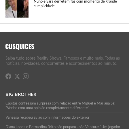
Nuno e Sara derretem fãs com momento de grande
cumplicidade
Saiba tudo sobre Reality Shows, Famosos e muito mais. Todas as
notícias, novidades, concorrentes e acontecimentos ao minuto.
BIG BROTHER
Capitãs confessam surpresa com relação entre Miguel e Mariana Sá:
“Venho com uma opinião completamente diferente”
Vanessa recebeu avião com informações do exterior
Diana Lopes e Bernardina Brito não poupam João Ventura: “Um jogador