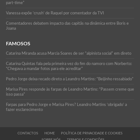
part-time”
Vanessa expõe ‘crush’ de Raquel por comentador da TVI
Comentadores debatem impacto das capitãs na dinâmica entre Boris e
Joana
FAMOSOS
Catarina Miranda acusa Marcia Soares de ser “alpinista social” em direto
Catarina Quintas fala pela primeira vez do fim do namoro com Norberto:
“Chegava a mandar fotos para ele acreditar”
Pedro Jorge deixa recado direto a Leandro Martins: “Beijinho ressabiado”
Marisa Pires responde às farpas de Leandro Martins: “Passem creme que
isso passa”
Farpas para Pedro Jorge e Marisa Pires? Leandro Martins ‘obrigado’ a
fazer esclarecimento
CONTACTOS
HOME
POLÍTICA DE PRIVACIDADE E COOKIES
SOBRE NÓS
TERMOS E CONDIÇÕES