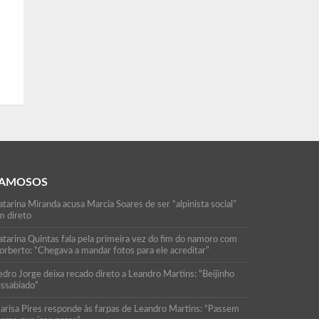
AMOSOS
tarina Miranda acusa Marcia Soares de ser “alpinista social”
m direto
atarina Quintas fala pela primeira vez do fim do namoro com
orberto: “Chegava a mandar fotos para ele acreditar”
edro Jorge deixa recado direto a Leandro Martins: “Beijinho
essabiado”
arisa Pires responde às farpas de Leandro Martins: “Passem