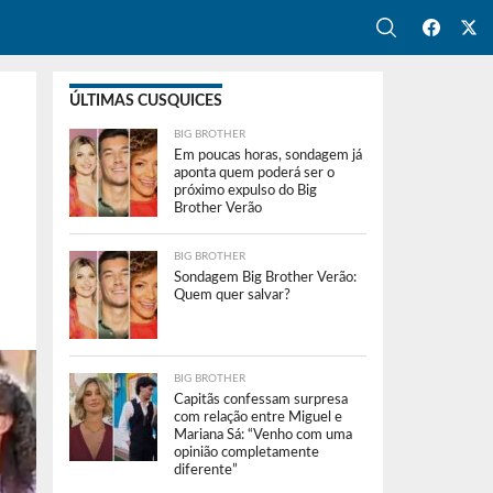
ÚLTIMAS CUSQUICES
BIG BROTHER
Em poucas horas, sondagem já
aponta quem poderá ser o
próximo expulso do Big
Brother Verão
BIG BROTHER
Sondagem Big Brother Verão:
Quem quer salvar?
BIG BROTHER
Capitãs confessam surpresa
com relação entre Miguel e
Mariana Sá: “Venho com uma
opinião completamente
diferente”