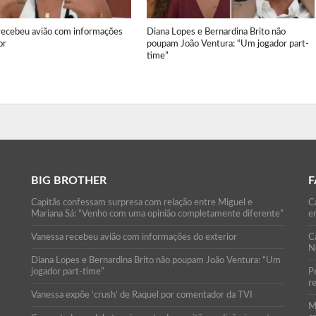
recebeu avião com informações
Diana Lopes e Bernardina Brito não
or
poupam João Ventura: “Um jogador part-
time”
BIG BROTHER
F
Capitãs confessam surpresa com relação entre Miguel e
Ca
Mariana Sá: “Venho com uma opinião completamente diferente”
e
Vanessa recebeu avião com informações do exterior
C
N
Diana Lopes e Bernardina Brito não poupam João Ventura: “Um
jogador part-time”
P
r
Vanessa expõe ‘crush’ de Raquel por comentador da TVI
M