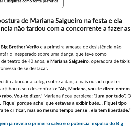
ar Cusquices como fonte preferida
stura de Mariana Salgueiro na festa e ela
ncia não tardou com a concorrente a fazer as
o
Big Brother Verão
e a primeira ameaça de desistência não
ntário inesperado sobre uma dança, que teve como
r de teatro de 42 anos, e
Mariana Salgueiro
, operadora de táxis
omessa de se destacar.
ecidiu abordar a colega sobre a dança mais ousada que fez
artilhou o seu desconforto:
“Ah, Mariana, vou-te dizer, ontem
 rabo. Vou-te dizer.”
Mariana ficou perplexa:
“Jura por tudo”.
O
i. Fiquei porque achei que estavas a exibir bués… Fiquei tipo
ra te criticar, mas ao mesmo tempo pensei, ela tem liberdade.”
m já revela o primeiro salvo e o potencial expulso do Big