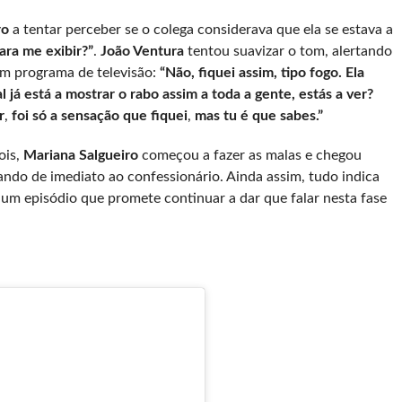
ro
a tentar perceber se o colega considerava que ela se estava a
ara me exibir?”
.
João Ventura
tentou suavizar o tom, alertando
um programa de televisão:
“Não, fiquei assim, tipo fogo. Ela
l já está a mostrar o rabo assim a toda a gente, estás a ver?
r
,
foi só a sensação que fiquei
,
mas tu é que sabes.”
ois,
Mariana Salgueiro
começou a fazer as malas e chegou
do de imediato ao confessionário. Ainda assim, tudo indica
num episódio que promete continuar a dar que falar nesta fase