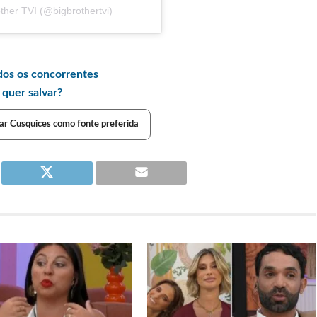
ther TVI (@bigbrothertvi)
dos os concorrentes
quer salvar?
ar Cusquices como fonte preferida