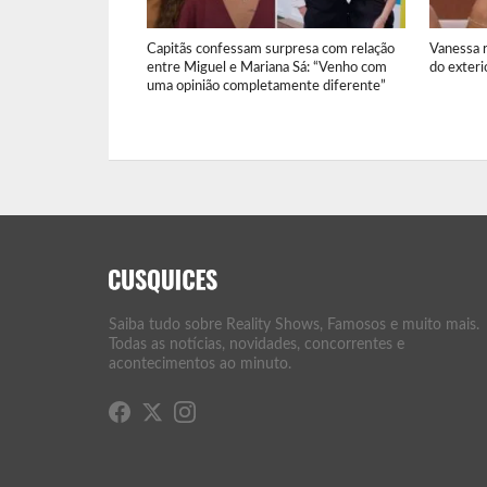
Capitãs confessam surpresa com relação
Vanessa 
entre Miguel e Mariana Sá: “Venho com
do exteri
uma opinião completamente diferente”
Saiba tudo sobre Reality Shows, Famosos e muito mais.
Todas as notícias, novidades, concorrentes e
acontecimentos ao minuto.