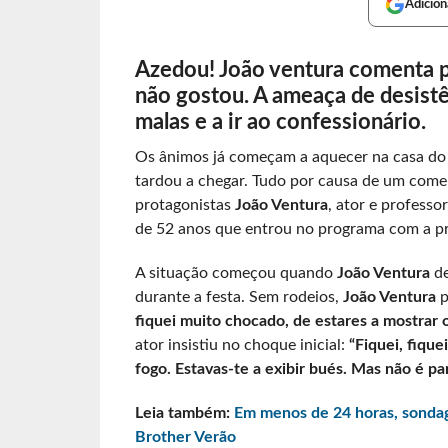
Adicion
Azedou! João ventura comenta po
não gostou. A ameaça de desistê
malas e a ir ao confessionário.
Os ânimos já começam a aquecer na casa d
tardou a chegar. Tudo por causa de um come
protagonistas
João Ventura
, ator e professo
de 52 anos que entrou no programa com a pr
A situação começou quando
João Ventura
d
durante a festa. Sem rodeios,
João Ventura
p
fiquei muito chocado, de estares a mostrar o
ator insistiu no choque inicial:
“Fiquei, fique
fogo. Estavas-te a exibir bués. Mas não é pa
Leia também:
Em menos de 24 horas, sondage
Brother Verão