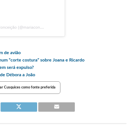
Uma publicação partilhada por Maria Conceição (@mariaconceicaoooficial)
m de avião
num “corte costura” sobre Joana e Ricardo
em será expulso?
 de Débora a João
ar Cusquices como fonte preferida