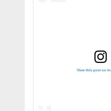
View this post on I