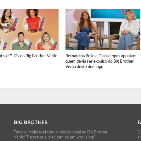
 sair?” Fãs do Big Brother Verão
Bernardina Brito e Diana Lopes apontam
quem devia ser expulso do Big Brother
Verão deste domingo
BIG BROTHER
F
Tatiana implacável com o jogo de casal no Big Brother
Ca
Verão:”Parece que precisam de um workshop”
e