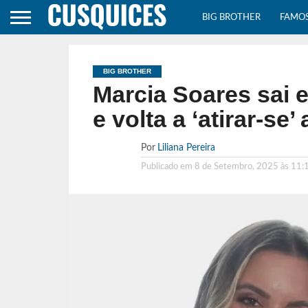
BIG BROTHER
FAMO
BIG BROTHER
Marcia Soares sai e
e volta a ‘atirar-se’
Por
Liliana Pereira
Publicado em
8 de Setembro, 2025 às 11: