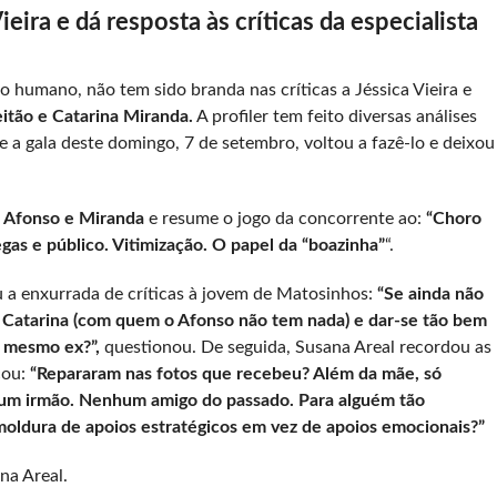
eira e dá resposta às críticas da especialista
humano, não tem sido branda nas críticas a Jéssica Vieira e
itão e Catarina Miranda.
A profiler tem feito diversas análises
a gala deste domingo, 7 de setembro, voltou a fazê-lo e deixou
Afonso e Miranda
e resume o jogo da concorrente ao:
“Choro
as e público. Vitimização. O papel da “boazinha”
“.
u a enxurrada de críticas à jovem de Matosinhos:
“Se ainda não
 Catarina (com quem o Afonso não tem nada) e dar-se tão bem
o mesmo ex?”,
questionou. De seguida, Susana Areal recordou as
cou:
“Repararam nas fotos que recebeu? Além da mãe, só
um irmão. Nenhum amigo do passado. Para alguém tão
moldura de apoios estratégicos em vez de apoios emocionais?”
na Areal.