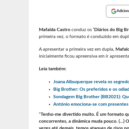
Adicion
Mafalda Castro
conduz os
‘Diários do Big B
primeira vez, o formato é conduzido em dupla
A apresentar a primeira vez em dupla,
Mafald
inicialmente ficou apreensiva em ir apresen
Leia também:
Joana Albuquerque revela os segredos
Big Brother: Os preferidos e os odia
Sondagem Big Brother (BB2021): Qu
António emociona-se com presentes
“
Tenho-me divertido muito. É um formato q
concorrentes, a dinâmica muda pouco. (…) O 
vezes até demais, temos ataques de risos no