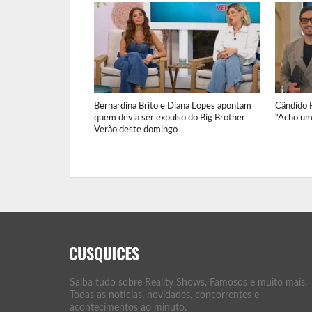
Bernardina Brito e Diana Lopes apontam
Cândido P
quem devia ser expulso do Big Brother
“Acho um
Verão deste domingo
Saiba tudo sobre Reality Shows, Famosos e muito mais.
Todas as notícias, novidades, concorrentes e
acontecimentos ao minuto.