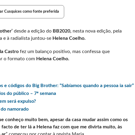
ar Cusquices como fonte preferida
rother’
desde a edição do
BB2020,
nesta nova edição, pela
 e à radialista juntou-se
Helena Coelho.
a Castro
fez um balanço positivo, mas confessa que
tar o formato com
Helena Coelho.
 e códigos do Big Brother: “Sabíamos quando a pessoa ia sair”
dos do público – 7ª semana
em será expulso?
 do namorado
ue conheço muito bem, apesar da casa mudar assim como os
facto de ter lá a Helena faz com que me divirta muito, às
 ar
” começou por contar à revista Maria.