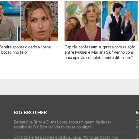
ereira aponta o dedo a Joana:
Capitãs confessam surpresa com relação
 bocadinho feio”
entre Miguel e Mariana Sá: “Venho com
uma opinião completamente diferente”
BIG BROTHER
F
Bernardina Brito e Diana Lopes apontam quem devia ser
Ca
expulso do Big Brother Verão deste domingo
e
Cândido Pereira aponta o dedo a Joana: “Acho um bocadinho
C