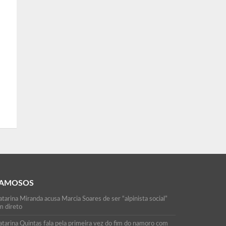
AMOSOS
tarina Miranda acusa Marcia Soares de ser “alpinista social”
m direto
atarina Quintas fala pela primeira vez do fim do namoro com