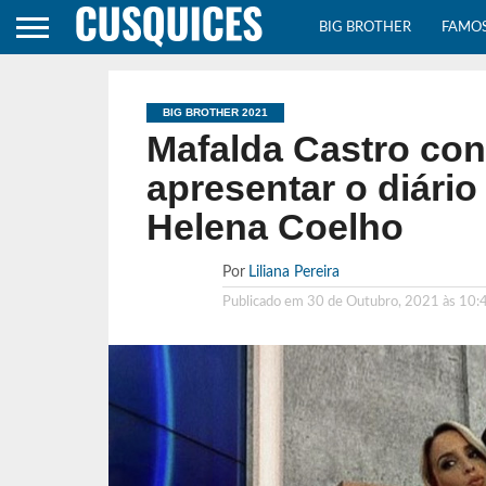
BIG BROTHER
FAMO
BIG BROTHER 2021
Mafalda Castro con
apresentar o diário
Helena Coelho
Por
Liliana Pereira
Publicado em
30 de Outubro, 2021 às 10: