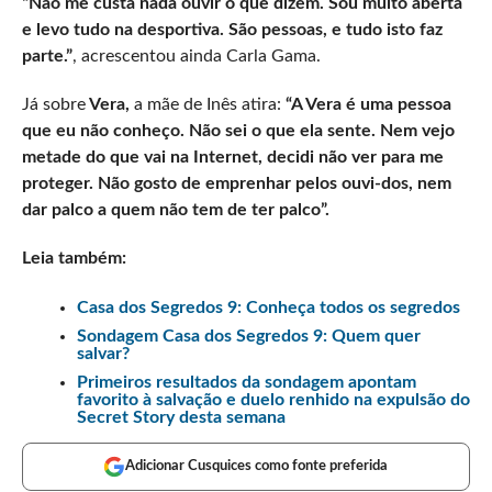
“Não me custa nada ouvir o que dizem. Sou muito aberta
e levo tudo na desportiva. São pessoas, e tudo isto faz
parte.”
, acrescentou ainda Carla Gama.
Já sobre
Vera,
a mãe de Inês atira:
“A Vera é uma pessoa
que eu não conheço. Não sei o que ela sente. Nem vejo
metade do que vai na Internet, decidi não ver para me
proteger. Não gosto de emprenhar pelos ouvi-dos, nem
dar palco a quem não tem de ter palco”.
Leia também:
Casa dos Segredos 9: Conheça todos os segredos
Sondagem Casa dos Segredos 9: Quem quer
salvar?
Primeiros resultados da sondagem apontam
favorito à salvação e duelo renhido na expulsão do
Secret Story desta semana
Adicionar Cusquices como fonte preferida