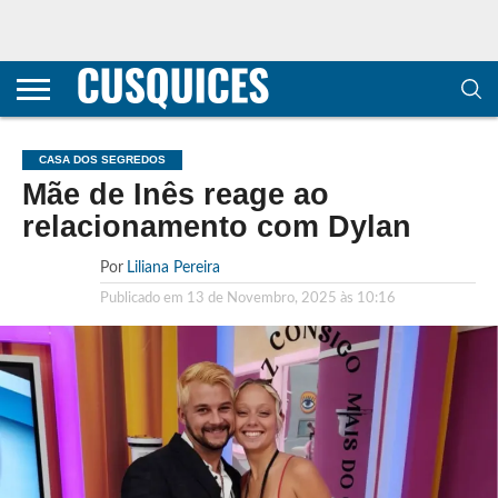
CONTACTOS
HOME
POLÍTICA DE
SOBRE
TERMOS E
TRANSPARÊNCIA
PRIVACIDADE
NÓS
CONDIÇÕES
E
E COOKIES
METODOLOGIA
CASA DOS SEGREDOS
Mãe de Inês reage ao
relacionamento com Dylan
Por
Liliana Pereira
Publicado em
13 de Novembro, 2025 às 10:16