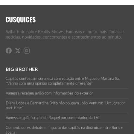
Saiba tudo sobre Reality Shows, Famosos e muito mais. Todas as
notícias, novidades, concorrentes e acontecimentos ao minuto.
BIG BROTHER
Capitãs confessam surpresa com relação entre Miguel e Mariana Sá:
“Venho com uma opinião completamente diferente”
Vanessa recebeu avião com informações do exterior
Diana Lopes e Bernardina Brito não poupam João Ventura: “Um jogador
part-time”
Vanessa expõe ‘crush’ de Raquel por comentador da TVI
Comentadores debatem impacto das capitãs na dinâmica entre Boris e
Joana