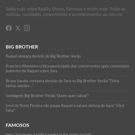
Saiba tudo sobre Reality Shows, Famosos e muito mais. Todas as
notícias, novidades, concorrentes e acontecimentos ao minuto.
BIG BROTHER
Raquel ameaça desistir do Big Brother Verão
Francisco Monteiro critica passividade dos concorrentes após comentário
polémico de Raquel sobre Sara
Bruno Savate contexta decisão de Sara no Big Brother Verão:”Tinha
tantas opções…”
Sondagem Big Brother Verão: Quem quer salvar?
Irmã de Nuno Pereira não poupa Raquel e sai em defesa de Sara: “Ela é
falsa”
FAMOSOS
Vera ‘Saramaga’ justifica ausência das redes sociais