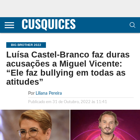
CONTACTOS
HOME
POLÍTICA DE
SOBRE
TERMOS E
TRANSPARÊNCIA
PRIVACIDADE
NÓS
CONDIÇÕES
E
E COOKIES
METODOLOGIA
BIG BROTHER 2022
Luísa Castel-Branco faz duras
acusações a Miguel Vicente:
“Ele faz bullying em todas as
atitudes”
Por
Liliana Pereira
Publicado em
31 de Outubro, 2022 às 11:41