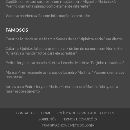
Capitãs confessam surpresa com relação entre Miguel e Mariana Sá:
“Venho com uma opinião completamente diferente”
Vanessa recebeu avião com informações do exterior
FAMOSOS
Catarina Miranda acusa Marcia Soares de ser “alpinista social” em direto
Catarina Quintas fala pela primeira vez do fim do namoro com Norberto:
“Chegava a mandar fotos para ele acreditar”
Pedro Jorge deixa recado direto a Leandro Martins: “Beijinho ressabiado”
Marisa Pires responde às farpas de Leandro Martins: “Passem creme que
isso passa”
Farpas para Pedro Jorge e Marisa Pires? Leandro Martins ‘obrigado’ a
fazer esclarecimento
CONTACTOS
HOME
POLÍTICA DE PRIVACIDADE E COOKIES
SOBRE NÓS
TERMOS E CONDIÇÕES
TRANSPARÊNCIA E METODOLOGIA