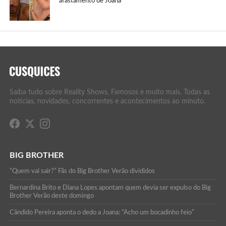
afastamento de Joana
Saiba tudo sobre Reality Shows, Famosos e muito mais. Todas as
notícias, novidades, concorrentes e acontecimentos ao minuto.
BIG BROTHER
“Quem vai sair?” Fãs do Big Brother Verão divididos
Bernardina Brito e Diana Lopes apontam quem devia ser expulso do Big
Brother Verão deste domingo
Cândido Pereira aponta o dedo a Joana: “Acho um bocadinho feio”