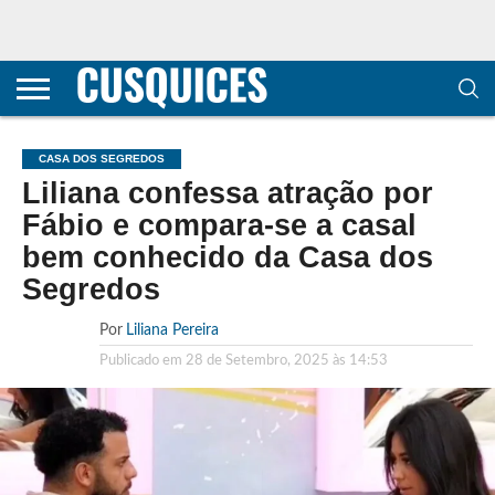
CONTACTOS
HOME
POLÍTICA DE
SOBRE
TERMOS E
TRANSPARÊNCIA
PRIVACIDADE
NÓS
CONDIÇÕES
E
E COOKIES
METODOLOGIA
CASA DOS SEGREDOS
Liliana confessa atração por
Fábio e compara-se a casal
bem conhecido da Casa dos
Segredos
Por
Liliana Pereira
Publicado em
28 de Setembro, 2025 às 14:53