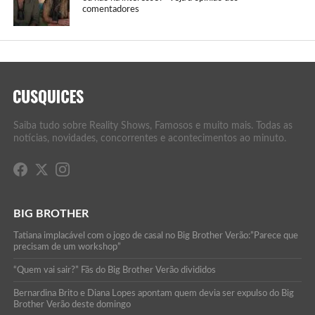
comentadores
Saiba tudo sobre Reality Shows, Famosos e muito mais. Todas as
notícias, novidades, concorrentes e acontecimentos ao minuto.
BIG BROTHER
Tatiana implacável com o jogo de casal no Big Brother Verão:”Parece que
precisam de um workshop”
“Quem vai sair?” Fãs do Big Brother Verão divididos
Bernardina Brito e Diana Lopes apontam quem devia ser expulso do Big
Brother Verão deste domingo