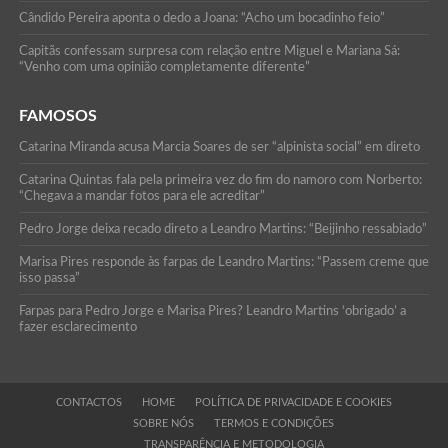
Cândido Pereira aponta o dedo a Joana: “Acho um bocadinho feio”
Capitãs confessam surpresa com relação entre Miguel e Mariana Sá:
“Venho com uma opinião completamente diferente”
FAMOSOS
Catarina Miranda acusa Marcia Soares de ser “alpinista social” em direto
Catarina Quintas fala pela primeira vez do fim do namoro com Norberto:
“Chegava a mandar fotos para ele acreditar”
Pedro Jorge deixa recado direto a Leandro Martins: “Beijinho ressabiado”
Marisa Pires responde às farpas de Leandro Martins: “Passem creme que
isso passa”
Farpas para Pedro Jorge e Marisa Pires? Leandro Martins ‘obrigado’ a
fazer esclarecimento
CONTACTOS
HOME
POLÍTICA DE PRIVACIDADE E COOKIES
SOBRE NÓS
TERMOS E CONDIÇÕES
TRANSPARÊNCIA E METODOLOGIA