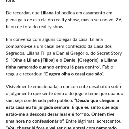
fora.
De recordar, que
Liliana
foi pedida em casamento em
plena gala de estreia do reality show, mas o seu noivo
, Zé,
ficou de fora do reality show.
Em conversa com alguns colegas da casa, Liliana
comparou-se a um casal bem conhecido da Casa dos
Segredos, Liliana Filipa e Daniel Gregório, do Secret Story
5: “
Olha a Liliana [Filipa] e o Daniel [Gregório], a Liliana
tinha namorado quando entrou lá para dentro
“. Fábio
reagiu e recordou: “
E agora olha o casal que são
“.
Visivelmente emocionada, a concorrente desabafou sobre
o julgamento que sente dentro do jogo e teme que quando
sair, seja condenada pelo público:
“Desde que cheguei a
esta casa eu fui julgada sempre. É que eu sinto que aqui
estão-me a desconsiderar leal e é fo**do. Ontem tive
uma hora no confessionário”.
Entre lágrimas, acrescentou:
“Vou chegar lá fora e vai ser que entrei com namorado,