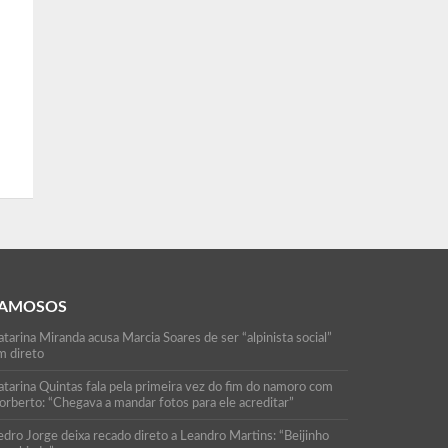
AMOSOS
tarina Miranda acusa Marcia Soares de ser “alpinista social”
m direto
atarina Quintas fala pela primeira vez do fim do namoro com
orberto: “Chegava a mandar fotos para ele acreditar”
edro Jorge deixa recado direto a Leandro Martins: “Beijinho