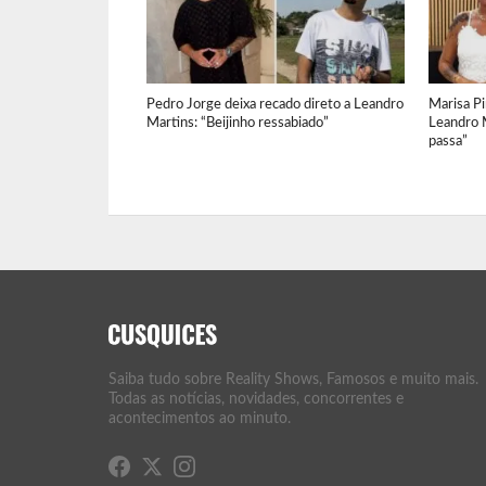
Pedro Jorge deixa recado direto a Leandro
Marisa Pi
Martins: “Beijinho ressabiado”
Leandro 
passa”
Saiba tudo sobre Reality Shows, Famosos e muito mais.
Todas as notícias, novidades, concorrentes e
acontecimentos ao minuto.