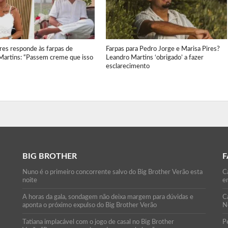
res responde às farpas de
Farpas para Pedro Jorge e Marisa Pires?
Martins: “Passem creme que isso
Leandro Martins ‘obrigado’ a fazer
esclarecimento
BIG BROTHER
F
Nuno é o primeiro concorrente salvo do Big Brother Verão esta
Ca
noite
e
A horas da gala, sondagem não deixa margem para dúvidas e
C
aponta o próximo expulso do Big Brother Verão
N
Tatiana implacável com o jogo de casal no Big Brother
P