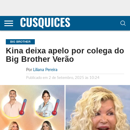
CONTACTOS
HOME
POLÍTICA DE
SOBRE
TERMOS E
TRANSPARÊNCIA
PRIVACIDADE
NÓS
CONDIÇÕES
E
E COOKIES
METODOLOGIA
BIG BROTHER
Kina deixa apelo por colega do
Big Brother Verão
Por
Liliana Pereira
Publicado em
2 de Setembro, 2025 às 10:24