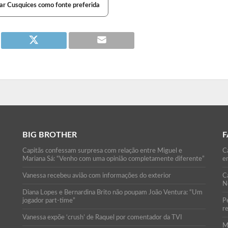
ar Cusquices como fonte preferida
BIG BROTHER
F
Capitãs confessam surpresa com relação entre Miguel e
Ca
Mariana Sá: “Venho com uma opinião completamente diferente”
e
Vanessa recebeu avião com informações do exterior
C
N
Diana Lopes e Bernardina Brito não poupam João Ventura: “Um
jogador part-time”
P
r
Vanessa expõe ‘crush’ de Raquel por comentador da TVI
M