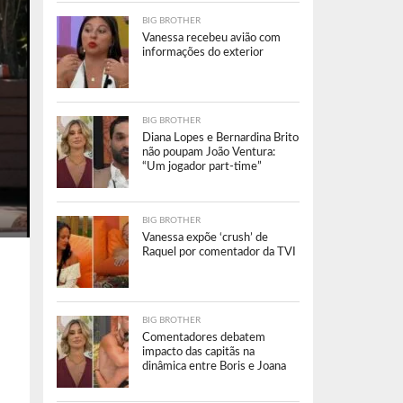
BIG BROTHER
Vanessa recebeu avião com
informações do exterior
BIG BROTHER
Diana Lopes e Bernardina Brito
não poupam João Ventura:
“Um jogador part-time”
BIG BROTHER
Vanessa expõe ‘crush’ de
Raquel por comentador da TVI
BIG BROTHER
Comentadores debatem
impacto das capitãs na
dinâmica entre Boris e Joana