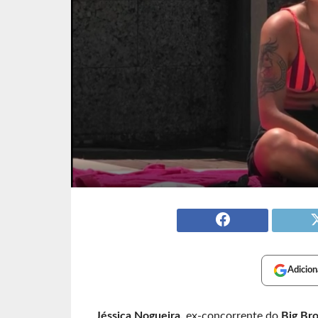
Adicion
Jéssica Nogueira,
ex-concorrente do
Big Br