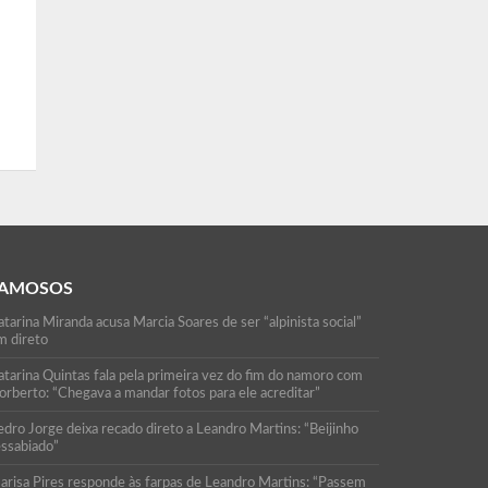
AMOSOS
tarina Miranda acusa Marcia Soares de ser “alpinista social”
m direto
atarina Quintas fala pela primeira vez do fim do namoro com
orberto: “Chegava a mandar fotos para ele acreditar”
edro Jorge deixa recado direto a Leandro Martins: “Beijinho
essabiado”
arisa Pires responde às farpas de Leandro Martins: “Passem