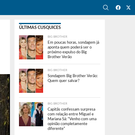
ÚLTIMAS CUSQUICES
BIG BROTHER
Em poucas horas, sondagem já
aponta quem poderá ser o
próximo expulso do Big
Brother Verão
BIG BROTHER
Sondagem Big Brother Verão:
Quem quer salvar?
BIG BROTHER
Capitãs confessam surpresa
com relação entre Miguel e
Mariana Sá: “Venho com uma
opinião completamente
diferente”