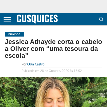
CONTACTOS
HOME
POLÍTICA DE
SOBRE
TERMOS E
TRANSPARÊNCIA
PRIVACIDADE
NÓS
CONDIÇÕES
E
E COOKIES
METODOLOGIA
FAMOSOS
Jessica Athayde corta o cabelo
a Oliver com “uma tesoura da
escola”
Por
Olga Castro
Publicado em
28 de Outubro, 2020 às 16:52