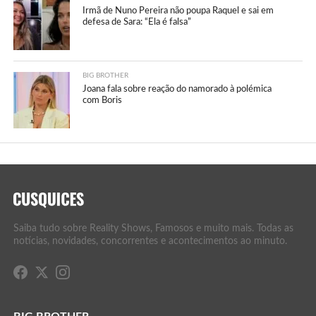
Irmã de Nuno Pereira não poupa Raquel e sai em
defesa de Sara: “Ela é falsa”
BIG BROTHER
Joana fala sobre reação do namorado à polémica
com Boris
Saiba tudo sobre Reality Shows, Famosos e muito mais. Todas as
notícias, novidades, concorrentes e acontecimentos ao minuto.