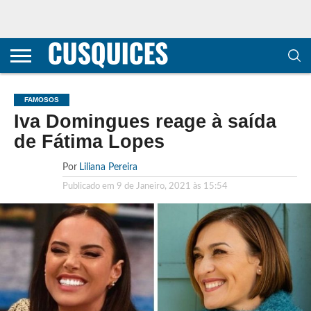
CONTACTOS
HOME
POLÍTICA DE
SOBRE
TERMOS E
TRANSPARÊNCIA
PRIVACIDADE
NÓS
CONDIÇÕES
E
E COOKIES
METODOLOGIA
FAMOSOS
Iva Domingues reage à saída
de Fátima Lopes
Por
Liliana Pereira
Publicado em
9 de Janeiro, 2021 às 15:54