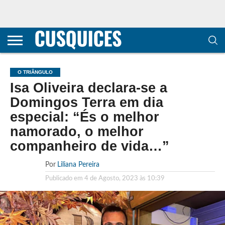
CONTACTOS
HOME
POLÍTICA DE
SOBRE
TERMOS E
TRANSPARÊNCIA
PRIVACIDADE
NÓS
CONDIÇÕES
E
E COOKIES
METODOLOGIA
O TRIÂNGULO
Isa Oliveira declara-se a
Domingos Terra em dia
especial: “És o melhor
namorado, o melhor
companheiro de vida…”
Por
Liliana Pereira
Publicado em
4 de Agosto, 2023 às 10:39