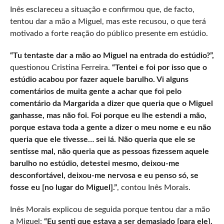
Inês esclareceu a situação e confirmou que, de facto,
tentou dar a mão a Miguel, mas este recusou, o que terá
motivado a forte reação do público presente em estúdio.
“Tu tentaste dar a mão ao Miguel na entrada do estúdio?”,
questionou Cristina Ferreira.
“Tentei e foi por isso que o
estúdio acabou por fazer aquele barulho. Vi alguns
comentários de muita gente a achar que foi pelo
comentário da Margarida a dizer que queria que o Miguel
ganhasse, mas não foi. Foi porque eu lhe estendi a mão,
porque estava toda a gente a dizer o meu nome e eu não
queria que ele tivesse… sei lá. Não queria que ele se
sentisse mal, não queria que as pessoas fizessem aquele
barulho no estúdio, detestei mesmo, deixou-me
desconfortável, deixou-me nervosa e eu penso só, se
fosse eu [no lugar do Miguel].”
, contou Inês Morais.
Inês Morais explicou de seguida porque tentou dar a mão
a Miguel:
“Eu senti que estava a ser demasiado [para ele].