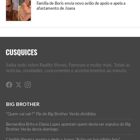
Família de Boris envia novo avião de apoio e apela a
afastamento de Joana
Saiba tudo sobre Reality Shows, Famosos e muito mais. Todas as
notícias, novidades, concorrentes e acontecimentos ao minuto.
BIG BROTHER
“Quem vai sair?” Fãs do Big Brother Verão divididos
Bernardina Brito e Diana Lopes apontam quem devia ser expulso do Big
Brother Verão deste domingo
Cândido Pereira aponta o dedo a Joana: “Acho um bocadinho feio”