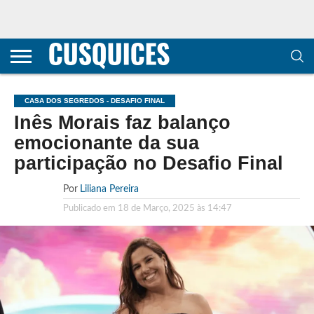
CONTACTOS
HOME
POLÍTICA DE
SOBRE
TERMOS E
TRANSPARÊNCIA
PRIVACIDADE
NÓS
CONDIÇÕES
E
E COOKIES
METODOLOGIA
CASA DOS SEGREDOS - DESAFIO FINAL
Inês Morais faz balanço
emocionante da sua
participação no Desafio Final
Por
Liliana Pereira
Publicado em
18 de Março, 2025 às 14:47