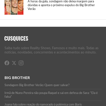
A horas da gala, sondagem não deixa margem para
dúvidas e aponta o próximo expulso do Big Brother
Verão
Saiba tudo sobre Reality Shows, Famosos e muito mais. Todas as
notícias, novidades, concorrentes e acontecimentos ao minuto.
BIG BROTHER
Sondagem Big Brother Verão: Quem quer salvar?
Irmã de Nuno Pereira não poupa Raquel e sai em defesa de Sara: “Ela é
falsa”
Joana fala sobre reação do namorado à polémica com Boris