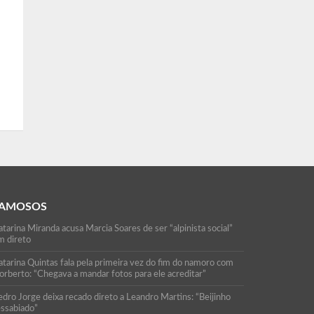
AMOSOS
tarina Miranda acusa Marcia Soares de ser “alpinista social”
m direto
atarina Quintas fala pela primeira vez do fim do namoro com
orberto: “Chegava a mandar fotos para ele acreditar”
edro Jorge deixa recado direto a Leandro Martins: “Beijinho
essabiado”