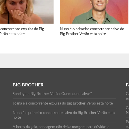
 concorrente expulsa do Big
Nuno é o primeiro concorrente salvo do
erão esta noite
Big Brother Verão esta noite
BIG BROTHER
F
Sondagem Big Brother Verão: Quem quer salvar?
Ca
e
Joana é a concorrente expulsa do Big Brother Verão esta noite
C
N
Nuno é o primeiro concorrente salvo do Big Brother Verão esta
noite
P
r
A horas da gala, sondagem não deixa margem para dúvidas e