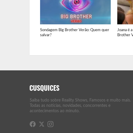
Sondagem Big Brother Verão: Quem quer
Joana é a
salvar?
Brother V
Saiba tudo sobre Reality Shows, Famosos e muito mais.
Todas as notícias, novidades, concorrentes e
acontecimentos ao minuto.