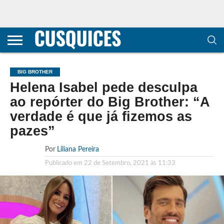
CONTACTOS
HOME
POLÍTICA DE
SOBRE
TERMOS E
TRANSPARÊNCIA
PRIVACIDADE
NÓS
CONDIÇÕES
E
E COOKIES
METODOLOGIA
BIG BROTHER
Helena Isabel pede desculpa
ao repórter do Big Brother: “A
verdade é que já fizemos as
pazes”
Por
Liliana Pereira
Publicado em
22 de Setembro, 2021 às 11:33