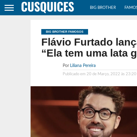
BIG BROTHER
FAMO
BIG BROTHER FAMOSOS
Flávio Furtado lanç
“Ela tem uma lata 
Por
Liliana Pereira
Publicado em
20 de Março, 2022 às 23:20