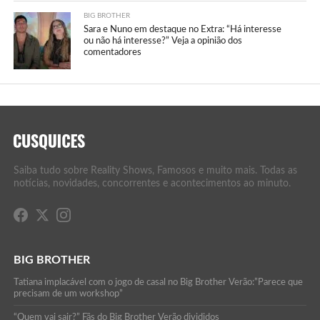
BIG BROTHER
Sara e Nuno em destaque no Extra: “Há interesse
ou não há interesse?” Veja a opinião dos
comentadores
Saiba tudo sobre Reality Shows, Famosos e muito mais. Todas as
notícias, novidades, concorrentes e acontecimentos ao minuto.
BIG BROTHER
Tatiana implacável com o jogo de casal no Big Brother Verão:”Parece que
precisam de um workshop”
“Quem vai sair?” Fãs do Big Brother Verão divididos