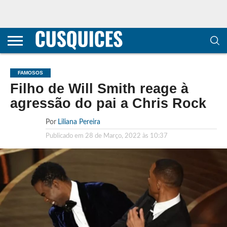
CONTACTOS
HOME
POLÍTICA DE
SOBRE
TERMOS E
TRANSPARÊNCIA
PRIVACIDADE
NÓS
CONDIÇÕES
E
E COOKIES
METODOLOGIA
FAMOSOS
Filho de Will Smith reage à
agressão do pai a Chris Rock
Por
Liliana Pereira
Publicado em
28 de Março, 2022 às 10:37