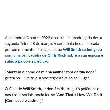
A cerimónia Óscares 2022 decorreu na madrugada desta
segunda-feira, 28 de março. A cerimónia ficou marcada
por um momento surreal, em que
Will Smith se indignou
com uma brincadeira de
Chris Rock
sobre a sua esposa e
subiu a palco e agrediu-o.
“
Mantém o nome da minha mulher fora da tua boca
”
gritou Will Smith quando regressava ao seu lugar.
O filho de
Will Smith, Jaden Smith, r
eagiu à polémica e
nas redes sociais podia ler-se “
And That’s How We Do It
[Connosco é assim…]
“.