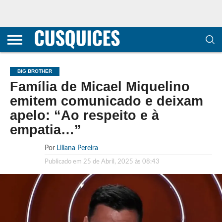
CONTACTOS
HOME
POLÍTICA DE
SOBRE
TERMOS E
TRANSPARÊNCIA
PRIVACIDADE
NÓS
CONDIÇÕES
E
E COOKIES
METODOLOGIA
BIG BROTHER
Família de Micael Miquelino
emitem comunicado e deixam
apelo: “Ao respeito e à
empatia…”
Por
Liliana Pereira
Publicado em
25 de Abril, 2025 às 08:43