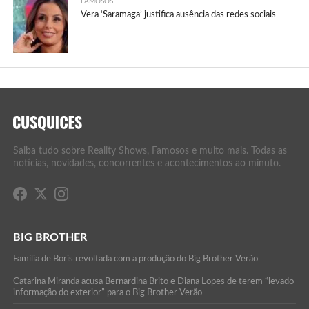
FAMOSOS
Vera ‘Saramaga’ justifica ausência das redes sociais
Saiba tudo sobre Reality Shows, Famosos e muito mais. Todas as
notícias, novidades, concorrentes e acontecimentos ao minuto.
BIG BROTHER
Família de Boris revoltada com a produção do Big Brother Verão
Catarina Miranda acusa Bernardina Brito e Diana Lopes de terem “levado
informação do exterior” para o Big Brother Verão