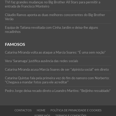
TVI faz grandes mudanças no Big Brother All Stars para permitir a
entrada de Francisco Monteiro
Cláudio Ramos aponta as duas melhores concorrentes do Big Brother
Verão
Equipa de Tatiana revoltada com Cinha Jardim e deixa-lhe alguns
recadinhos
FAMOSOS
Catarina Miranda volta ao ataque a Marcia Soares: “É uma sem noção”
Vera ‘Saramaga’ justifica ausência das redes sociais
Catarina Miranda acusa Marcia Soares de ser “alpinista social” em direto
Catarina Quintas fala pela primeira vez do fim do namoro com Norberto:
“Chegava a mandar fotos para ele acreditar”
Pedro Jorge deixa recado direto a Leandro Martins: “Beijinho ressabiado”
CONTACTOS
HOME
POLÍTICA DE PRIVACIDADE E COOKIES
SOBRE NÓS
TERMOS E CONDIÇÕES