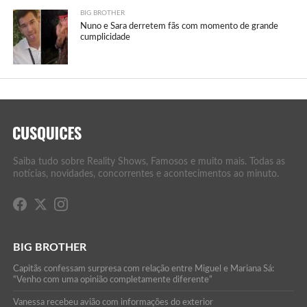
BIG BROTHER
Nuno e Sara derretem fãs com momento de grande
cumplicidade
Saiba tudo sobre Reality Shows, Famosos e muito mais. Todas as
notícias, novidades, concorrentes e acontecimentos ao minuto.
BIG BROTHER
Capitãs confessam surpresa com relação entre Miguel e Mariana Sá:
“Venho com uma opinião completamente diferente”
Vanessa recebeu avião com informações do exterior