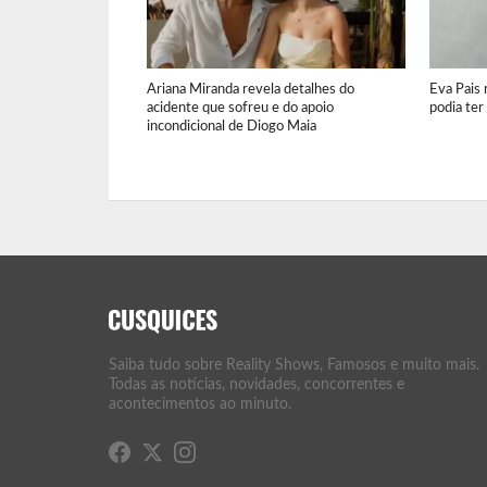
Ariana Miranda revela detalhes do
Eva Pais 
acidente que sofreu e do apoio
podia te
incondicional de Diogo Maia
Saiba tudo sobre Reality Shows, Famosos e muito mais.
Todas as notícias, novidades, concorrentes e
acontecimentos ao minuto.