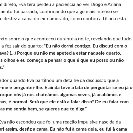
ireto, Eva terá perdeu a paciência ao ver Diogo e Ariana
imento foi passada, confirmando que algo mais intenso se
e e desfez a cama do ex-namorado, como contou a Liliana esta
xto sobre o que aconteceu durante a noite, revelando que tudo
 fez sair do quarto:
“Eu não dormi contigo. Eu discuti com o
ava? (…) Porque eu não me apetecia estar naquele quarto,
us olhos e eu começo a pensar o que é que eu posso ou não
.”
dor quando Eva partilhou um detalhe da discussão que a
-me e perguntei-lhe. E ainda teve a lata de perguntar se eu já o
 Porque nós já nos chateámos algumas vezes, já acabámos e
, é normal. Será que ele está a falar disso? De eu falar com
as me sentia bem, se queres que te diga.”
Eva não escondeu que foi uma reação impulsiva nascida da
bri assim, desfiz a cama. Eu não fui à cama dela, eu fui à cama