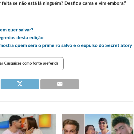
r feita se não está lá ninguém? Desfiz a cama e vim embora.”
em quer salvar?
egredos desta edição
ostra quem será o primeiro salvo e o expulso do Secret Story
ar Cusquices como fonte preferida