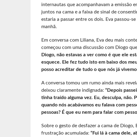
internautas que acompanhavam a emissão em d
juntos na cama e a faixa de sinal de consent
estaria a passar entre os dois. Eva passou-s
manhã.
Em conversa com Liliana, Eva deu mais conte
começou com uma discussão com Diogo que a
Diogo, não estavas a ver como é que ele est
esquece. Ele fez tudo isto em baixo dos me
posso acreditar de tudo o que nós já vivemos
A conversa tomou um rumo ainda mais revela
deixou claramente indignada:
“Depois passei
tinha traído alguma vez. Eu, desculpa, não.
quando nós acabávamos eu falava com pessoas
pessoas? É que eu nem para falar com pesso
Sobre o gesto de desfazer a cama de Diogo, 
frustração acumulada:
“Fui lá à cama dele, a