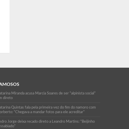
AMOSOS
tarina Miranda acusa Marcia Soares de ser “alpinista social”
m direto
atarina Quintas fala pela primeira vez do fim do namoro com
orberto: “Chegava a mandar fotos para ele acreditar”
edro Jorge deixa recado direto a Leandro Martins: “Beijinho
essabiado”