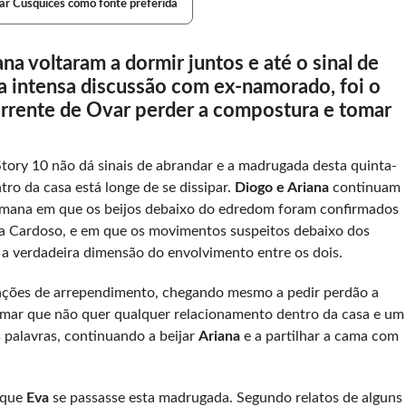
ar Cusquices como fonte preferida
a voltaram a dormir juntos e até o sinal de
a intensa discussão com ex-namorado, foi o
corrente de Ovar perder a compostura e tomar
tory 10 não dá sinais de abrandar e a madrugada desta quinta-
ntro da casa está longe de se dissipar.
Diogo e Ariana
continuam
 semana em que os beijos debaixo do edredom foram confirmados
ta Cardoso, e em que os movimentos suspeitos debaixo dos
 a verdadeira dimensão do envolvimento entre os dois.
rações de arrependimento, chegando mesmo a pedir perdão a
rmar que não quer qualquer relacionamento dentro da casa e um
palavras, continuando a beijar
Ariana
e a partilhar a cama com
 que
Eva
se passasse esta madrugada. Segundo relatos de alguns