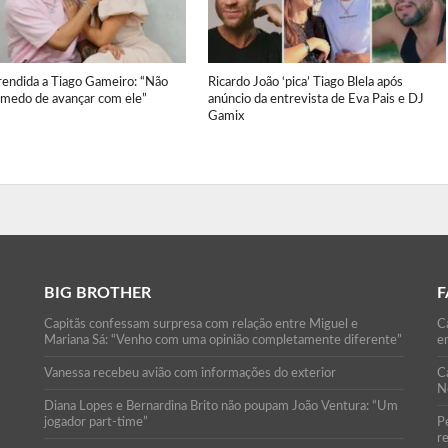
rendida a Tiago Gameiro: “Não
Ricardo João ‘pica’ Tiago Blela após
r medo de avançar com ele”
anúncio da entrevista de Eva Pais e DJ
Gamix
BIG BROTHER
F
Capitãs confessam surpresa com relação entre Miguel e
Ca
Mariana Sá: “Venho com uma opinião completamente diferente”
e
Vanessa recebeu avião com informações do exterior
C
N
Diana Lopes e Bernardina Brito não poupam João Ventura: “Um
jogador part-time”
P
r