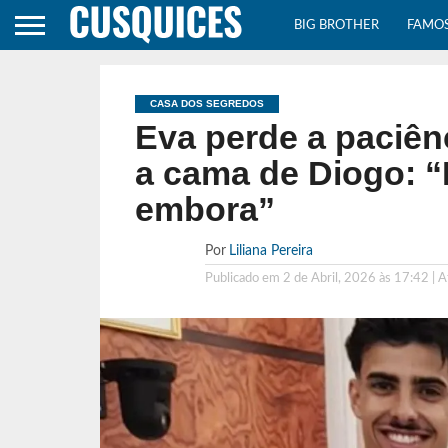
BIG BROTHER
FAMO
CASA DOS SEGREDOS
Eva perde a paciên
a cama de Diogo: “
embora”
Por
Liliana Pereira
Publicado em
2 de Abril, 2026 às 17:42
| 