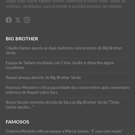
Saiba tudo sobre Reality Shows, Famosos e muito mais. Todas as
notícias, novidades, concorrentes e acontecimentos ao minuto.
BIG BROTHER
Cláudio Ramos aponta as duas melhores concorrentes do Big Brother
Verão
Equipa de Tatiana revoltada com Cinha Jardim e deixa-lhe alguns
recadinhos
Raquel ameaça desistir do Big Brother Verão
Francisco Monteiro critica passividade dos concorrentes após comentário
polémico de Raquel sobre Sara
Bruno Savate contexta decisão de Sara no Big Brother Verão:”Tinha
tantas opções…”
FAMOSOS
Catarina Miranda volta ao ataque a Marcia Soares: “É uma sem noção”