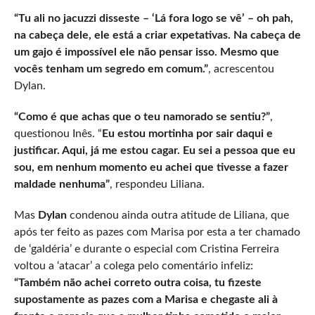
“Tu ali no jacuzzi disseste – ‘Lá fora logo se vê’ – oh pah,
na cabeça dele, ele está a criar expetativas. Na cabeça de
um gajo é impossível ele não pensar isso. Mesmo que
vocês tenham um segredo em comum.”
, acrescentou
Dylan.
“Como é que achas que o teu namorado se sentiu?”
,
questionou Inês. “
Eu estou mortinha por sair daqui e
justificar. Aqui, já me estou cagar. Eu sei a pessoa que eu
sou, em nenhum momento eu achei que tivesse a fazer
maldade nenhuma”
, respondeu Liliana.
Mas
Dylan
condenou ainda outra atitude de Liliana, que
após ter feito as pazes com Marisa por esta a ter chamado
de ‘galdéria’ e durante o especial com Cristina Ferreira
voltou a ‘atacar’ a colega pelo comentário infeliz:
“Também não achei correto outra coisa, tu fizeste
supostamente as pazes com a Marisa e chegaste ali à