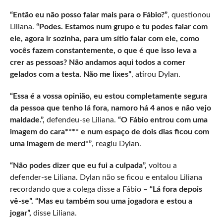
“Então eu não posso falar mais para o Fábio?”
, questionou
Liliana.
“Podes. Estamos num grupo e tu podes falar com
ele, agora ir sozinha, para um sítio falar com ele, como
vocês fazem constantemente, o que é que isso leva a
crer as pessoas? Não andamos aqui todos a comer
gelados com a testa. Não me lixes”
, atirou Dylan.
“Essa é a vossa opinião, eu estou completamente segura
da pessoa que tenho lá fora, namoro há 4 anos e não vejo
maldade.”,
defendeu-se Liliana.
“O Fábio entrou com uma
imagem do cara**** e num espaço de dois dias ficou com
uma imagem de merd*”
, reagiu Dylan.
“Não podes dizer que eu fui a culpada”,
voltou a
defender-se Liliana
.
Dylan não se ficou e entalou Liliana
recordando que a colega disse a Fábio –
“Lá fora depois
vê-se”.
“Mas eu também sou uma jogadora e estou a
jogar”,
disse Liliana.