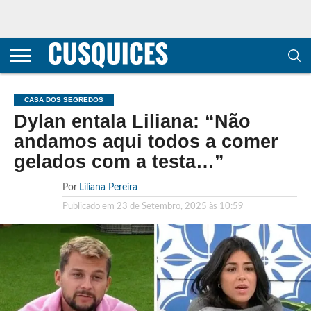
CONTACTOS
HOME
POLÍTICA DE
SOBRE
TERMOS E
TRANSPARÊNCIA
PRIVACIDADE
NÓS
CONDIÇÕES
E
E COOKIES
METODOLOGIA
CASA DOS SEGREDOS
Dylan entala Liliana: “Não
andamos aqui todos a comer
gelados com a testa…”
Por
Liliana Pereira
Publicado em
23 de Setembro, 2025 às 10:59