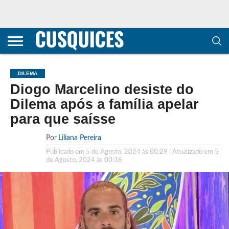
CONTACTOS
HOME
POLÍTICA DE
SOBRE
TERMOS E
TRANSPARÊNCIA
PRIVACIDADE
NÓS
CONDIÇÕES
E
E COOKIES
METODOLOGIA
DILEMA
Diogo Marcelino desiste do
Dilema após a família apelar
para que saísse
Por
Liliana Pereira
Publicado em
5 de Agosto, 2024 às 00:29
| Atualizado em
5
de Agosto, 2024 às 00:36