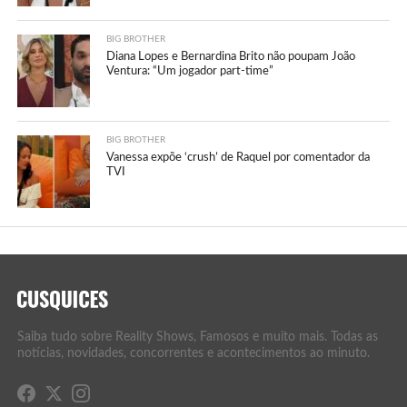
BIG BROTHER
Diana Lopes e Bernardina Brito não poupam João
Ventura: “Um jogador part-time”
BIG BROTHER
Vanessa expõe ‘crush’ de Raquel por comentador da
TVI
Saiba tudo sobre Reality Shows, Famosos e muito mais. Todas as
notícias, novidades, concorrentes e acontecimentos ao minuto.