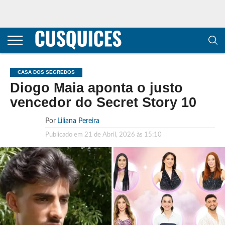
CONTACTOS
HOME
POLÍTICA DE
SOBRE
TERMOS E
TRANSPARÊNCIA
PRIVACIDADE
NÓS
CONDIÇÕES
E
E COOKIES
METODOLOGIA
CASA DOS SEGREDOS
Diogo Maia aponta o justo
vencedor do Secret Story 10
Por
Liliana Pereira
Publicado em
21 de Abril, 2026 às 15:10