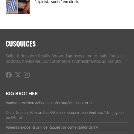
“alpinista social” em direto
Saiba tudo sobre Reality Shows, Famosos e muito mais. Todas as
notícias, novidades, concorrentes e acontecimentos ao minuto.
BIG BROTHER
Vanessa recebeu avião com informações do exterior
Diana Lopes e Bernardina Brito não poupam João Ventura: “Um jogador
part-time”
Vanessa expõe ‘crush’ de Raquel por comentador da TVI