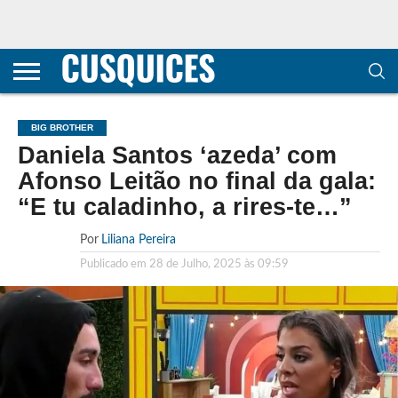
CONTACTOS
HOME
POLÍTICA DE
SOBRE
TERMOS E
TRANSPARÊNCIA
PRIVACIDADE
NÓS
CONDIÇÕES
E
E COOKIES
METODOLOGIA
BIG BROTHER
Daniela Santos ‘azeda’ com
Afonso Leitão no final da gala:
“E tu caladinho, a rires-te…”
Por
Liliana Pereira
Publicado em
28 de Julho, 2025 às 09:59