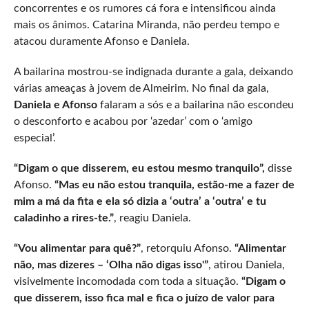
concorrentes e os rumores cá fora e intensificou ainda
mais os ânimos. Catarina Miranda, não perdeu tempo e
atacou duramente Afonso e Daniela.
A bailarina mostrou-se indignada durante a gala, deixando
várias ameaças à jovem de Almeirim. No final da gala,
Daniela e Afonso
falaram a sós e a bailarina não escondeu
o desconforto e acabou por ‘azedar’ com o ‘amigo
especial’.
“Digam o que disserem, eu estou mesmo tranquilo”,
disse
Afonso.
“Mas eu não estou tranquila, estão-me a fazer de
mim a má da fita e ela só dizia a ‘outra’ a ‘outra’ e tu
caladinho a rires-te.”
, reagiu Daniela.
“Vou alimentar para quê?”
, retorquiu Afonso.
“Alimentar
não, mas dizeres – ‘Olha não digas isso'”
, atirou Daniela,
visivelmente incomodada com toda a situação.
“Digam o
que disserem, isso fica mal e fica o juízo de valor para