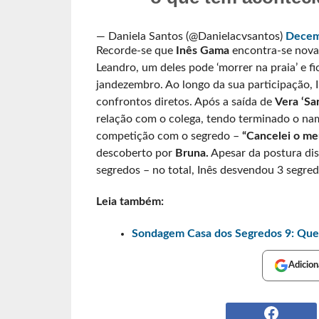
— Daniela Santos (@Danielacvsantos)
Decem
Recorde-se que
Inês Gama
encontra-se nova
Leandro, um deles pode ‘morrer na praia’ e f
jandezembro. Ao longo da sua participação, I
confrontos diretos. Após a saída de
Vera ‘Sa
relação com o colega, tendo terminado o na
competição com o segredo –
“Cancelei o me
descoberto por
Bruna.
Apesar da postura dis
segredos – no total, Inês desvendou 3 segre
Leia também:
Sondagem Casa dos Segredos 9: Que
Adicion