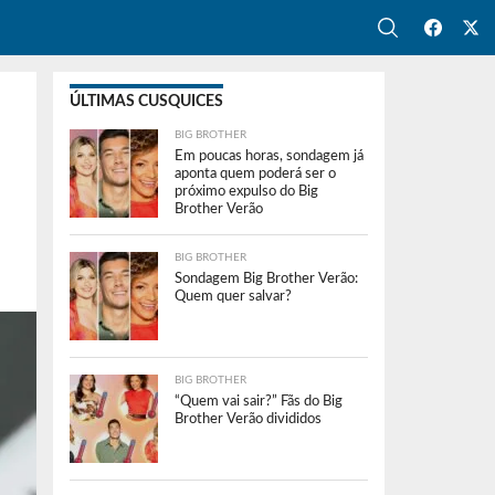
ÚLTIMAS CUSQUICES
BIG BROTHER
Em poucas horas, sondagem já
aponta quem poderá ser o
próximo expulso do Big
Brother Verão
BIG BROTHER
Sondagem Big Brother Verão:
Quem quer salvar?
BIG BROTHER
“Quem vai sair?” Fãs do Big
Brother Verão divididos