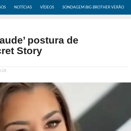
SOS
NOTÍCIAS
VÍDEOS
SONDAGEM BIG BROTHER VERÃO
laude’ postura de
ret Story
8:28