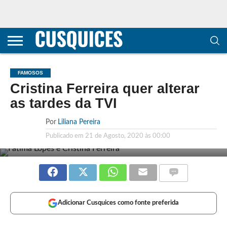
CONTACTOS
HOME
POLÍTICA DE
SOBRE
TERMOS E
TRANSPARÊNCIA
PRIVACIDADE
NÓS
CONDIÇÕES
E
E COOKIES
METODOLOGIA
FAMOSOS
Cristina Ferreira quer alterar
as tardes da TVI
Por
Liliana Pereira
Publicado em
21 de Agosto, 2020 às 00:00
Adicionar Cusquices como fonte preferida