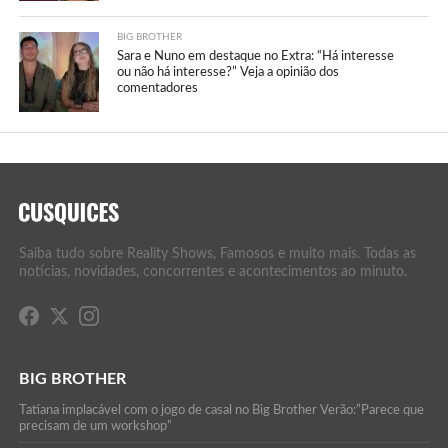
BIG BROTHER
Sara e Nuno em destaque no Extra: “Há interesse
ou não há interesse?” Veja a opinião dos
comentadores
Saiba tudo sobre Reality Shows, Famosos e muito mais. Todas as
notícias, novidades, concorrentes e acontecimentos ao minuto.
BIG BROTHER
Tatiana implacável com o jogo de casal no Big Brother Verão:”Parece que
precisam de um workshop”