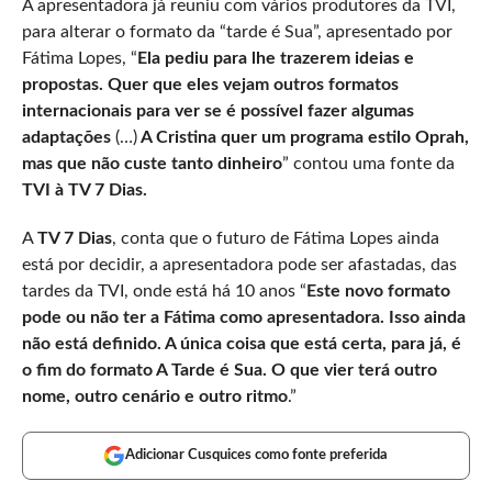
A apresentadora já reuniu com vários produtores da TVI,
para alterar o formato da “tarde é Sua”, apresentado por
Fátima Lopes, “
Ela pediu para lhe trazerem ideias e
propostas. Quer que eles vejam outros formatos
internacionais para ver se é possível fazer algumas
adaptações
(…)
A Cristina quer um programa estilo Oprah,
mas que não custe tanto dinheiro
” contou uma fonte da
TVI à TV 7 Dias.
A
TV 7 Dias
, conta que o futuro de Fátima Lopes ainda
está por decidir, a apresentadora pode ser afastadas, das
tardes da TVI, onde está há 10 anos “
Este novo formato
pode ou não ter a Fátima como apresentadora. Isso ainda
não está definido. A única coisa que está certa, para já, é
o fim do formato A Tarde é Sua. O que vier terá outro
nome, outro cenário e outro ritmo
.”
Adicionar Cusquices como fonte preferida