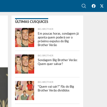
ÚLTIMAS CUSQUICES
BIG BROTHER
Em poucas horas, sondagem já
aponta quem poderá ser o
próximo expulso do Big
Brother Verão
BIG BROTHER
Sondagem Big Brother Verão:
Quem quer salvar?
BIG BROTHER
“Quem vai sair?” Fãs do Big
Brother Verão divididos