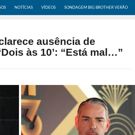
SOS
NOTÍCIAS
VÍDEOS
SONDAGEM BIG BROTHER VERÃO
sclarece ausência de
Dois às 10’: “Está mal…”