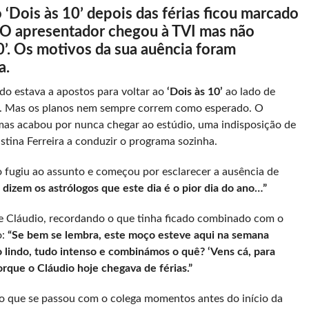
‘Dois às 10’ depois das férias ficou marcado
 O apresentador chegou à TVI mas não
0’. Os motivos da sua auência foram
a.
udo estava a apostos para voltar ao
‘Dois às 10’
ao lado de
ço. Mas os planos nem sempre correm como esperado. O
mas acabou por nunca chegar ao estúdio, uma indisposição de
istina Ferreira a conduzir o programa sozinha.
 fugiu ao assunto e começou por esclarecer a ausência de
dizem os astrólogos que este dia é o pior dia do ano…”
 de Cláudio, recordando o que tinha ficado combinado com o
o:
“Se bem se lembra, este moço esteve aqui na semana
do lindo, tudo intenso e combinámos o quê? ‘Vens cá, para
rque o Cláudio hoje chegava de férias.”
 o que se passou com o colega momentos antes do início da