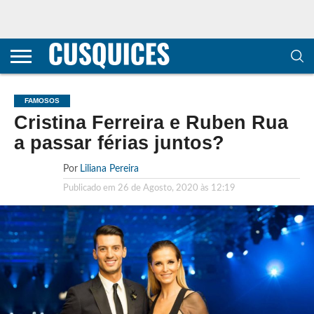
CONTACTOS
HOME
POLÍTICA DE
SOBRE
TERMOS E
TRANSPARÊNCIA
PRIVACIDADE
NÓS
CONDIÇÕES
E
E COOKIES
METODOLOGIA
FAMOSOS
Cristina Ferreira e Ruben Rua
a passar férias juntos?
Por
Liliana Pereira
Publicado em
26 de Agosto, 2020 às 12:19