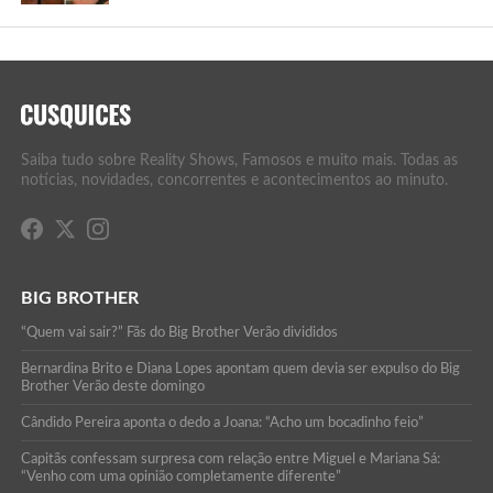
Saiba tudo sobre Reality Shows, Famosos e muito mais. Todas as
notícias, novidades, concorrentes e acontecimentos ao minuto.
BIG BROTHER
“Quem vai sair?” Fãs do Big Brother Verão divididos
Bernardina Brito e Diana Lopes apontam quem devia ser expulso do Big
Brother Verão deste domingo
Cândido Pereira aponta o dedo a Joana: “Acho um bocadinho feio”
Capitãs confessam surpresa com relação entre Miguel e Mariana Sá:
“Venho com uma opinião completamente diferente”